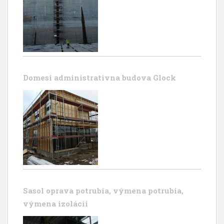
Domesi administrativna budova Glock
Sasol oprava potrubia, výmena potrubia,
výmena izolácii