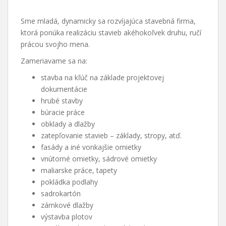
Sme mladá, dynamicky sa rozvíjajúca stavebná firma,
ktorá ponúka realizáciu stavieb akéhokoľvek druhu, ručí
prácou svojho mena.
Zameriavame sa na:
stavba na kľúč na základe projektovej
dokumentácie
hrubé stavby
búracie práce
obklady a dlažby
zatepľovanie stavieb – základy, stropy, atď.
fasády a iné vonkajšie omietky
vnútorné omietky, sádrové omietky
maliarske práce, tapety
pokládka podlahy
sadrokartón
zámkové dlažby
výstavba plotov