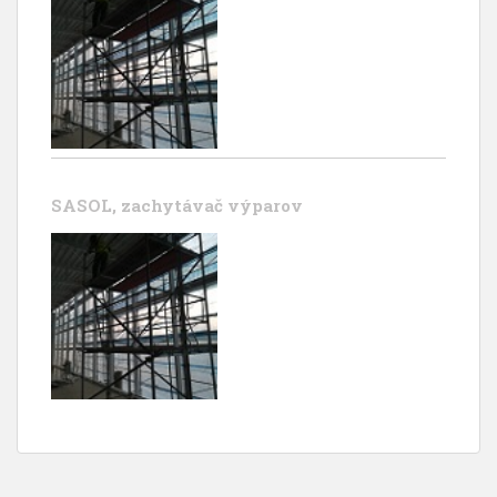
SASOL, zachytávač výparov