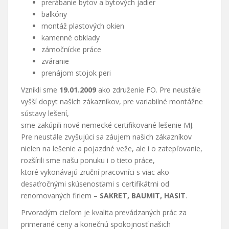
prerábanie bytov a bytových jadier
balkóny
montáž plastových okien
kamenné obklady
zámočnícke práce
zváranie
prenájom stojok peri
Vznikli sme
19.01.2009
ako združenie FO. Pre neustále
vyšší dopyt naších zákazníkov, pre variabilné montážne
sústavy lešení,
sme zakúpili nové nemecké certifikované lešenie MJ.
Pre neustále zvyšujúci sa záujem našich zákazníkov
nielen na lešenie a pojazdné veže, ale i o zatepľovanie,
rozšírili sme našu ponuku i o tieto práce,
ktoré vykonávajú zruční pracovníci s viac ako
desaťročnými skúsenosťami s certifikátmi od
renomovaných firiem –
SAKRET, BAUMIT, HASIT
.
Prvoradým cieľom je kvalita prevádzaných prác za
primerané ceny a konečnú spokojnosť našich