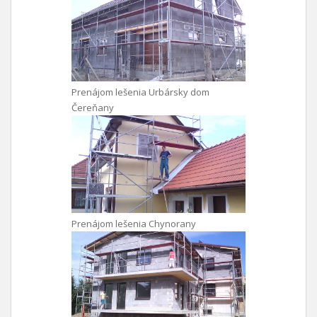
Prenájom lešenia Urbársky dom
Čereňany
Prenájom lešenia Chynorany