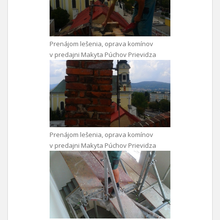
Prenájom lešenia, oprava komínov
v predajni Makyta Púchov Prievidza
Prenájom lešenia, oprava komínov
v predajni Makyta Púchov Prievidza