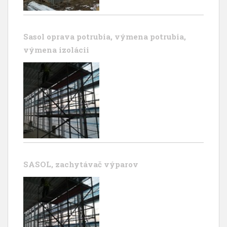
Sasol oprava potrubia, výmena potrubia,
výmena izolácii
SASOL, zachytávač výparov