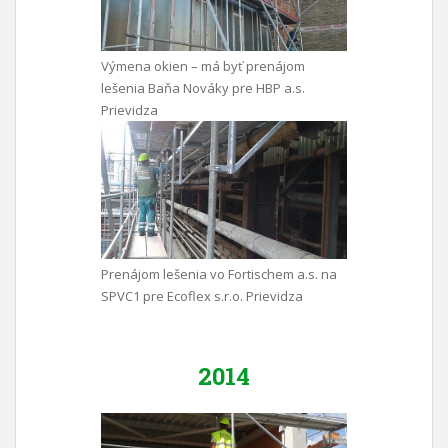
Výmena okien – má byť prenájom
lešenia Baňa Nováky pre HBP a.s.
Prievidza
Prenájom lešenia vo Fortischem a.s. na
SPVC1 pre Ecoflex s.r.o. Prievidza
2014