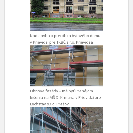
Nadstavba a prerábka bytového domu
v Prievidzi pre TKBČ s.r.o. Prievidza
Obnova fasády – má byť Prenájom
lešenia na MŠ D. Krmana v Prievidzi pre
Lechstav s.r.o. Prešov