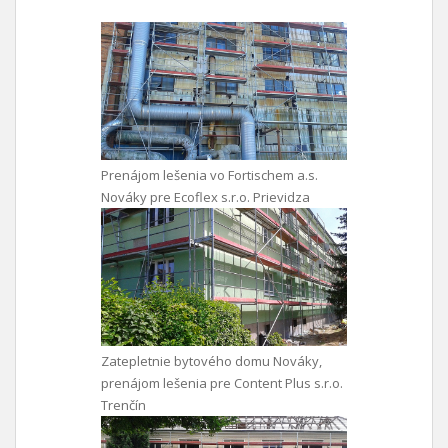
Prenájom lešenia vo Fortischem a.s.
Nováky pre Ecoflex s.r.o. Prievidza
Zatepletnie bytového domu Nováky,
prenájom lešenia pre Content Plus s.r.o.
Trenčín