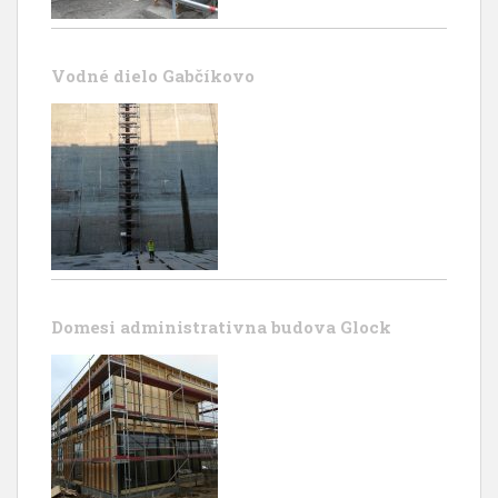
Vodné dielo Gabčíkovo
Domesi administrativna budova Glock