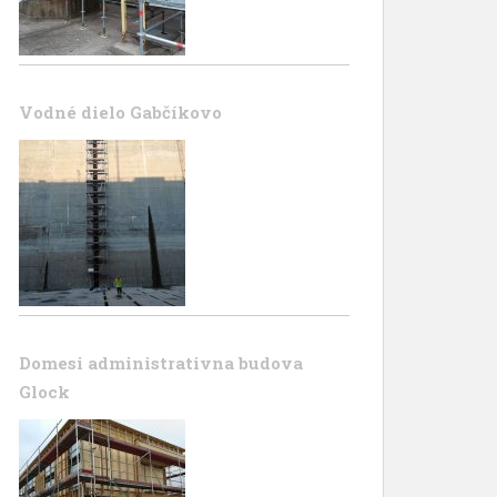
Vodné dielo Gabčíkovo
Domesi administrativna budova
Glock