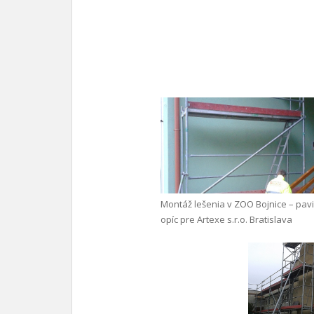
Montáž lešenia v ZOO Bojnice – pav
opíc pre Artexe s.r.o. Bratislava