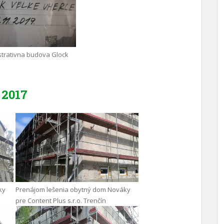
trativna budova Glock
2017
ky
Prenájom lešenia obytný dom Nováky
pre Content Plus s.r.o. Trenčín