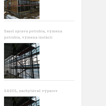
Sasol oprava potrubia, výmena
potrubia, výmena izolácii
SASOL, zachytávač výparov