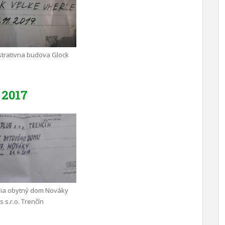
trativna budova Glock
2017
nia obytný dom Nováky
 s.r.o. Trenčín