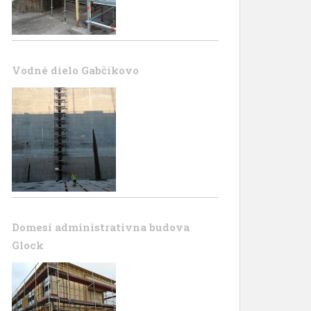
Vodné dielo Gabčíkovo
Domesi administrativna budova
Glock