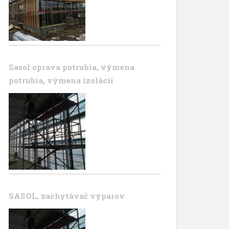
Sasol oprava potrubia, výmena
potrubia, výmena izolácii
SASOL, zachytávač výparov