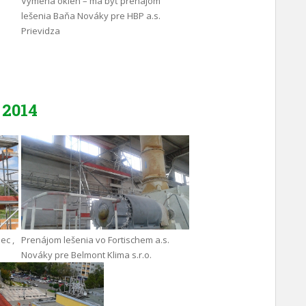
Výmena okien – má byť prenájom
lešenia Baňa Nováky pre HBP a.s.
Prievidza
2014
ec ,
Prenájom lešenia vo Fortischem a.s.
Nováky pre Belmont Klima s.r.o.