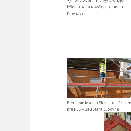
Výmena okien – má byť prenájom
lešenia Baňa Nováky pre HBP a.s.
Prievidza
Prenájom lešenia Slovaktual Praven
pre NES – Bau Stará Ľubovňa