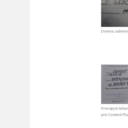
Domesi adminis
Prenájom leše
pre Content Plus