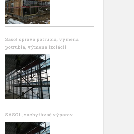
Sasol oprava potrubia, výmena
potrubia, výmena izolácii
SASOL, zachytávač výparov