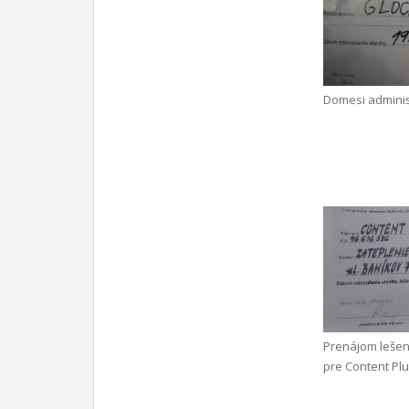
Domesi adminis
Prenájom leše
pre Content Plus