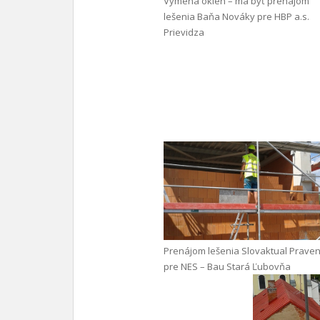
Výmena okien – má byť prenájom
lešenia Baňa Nováky pre HBP a.s.
Prievidza
Prenájom lešenia Slovaktual Praven
pre NES – Bau Stará Ľubovňa