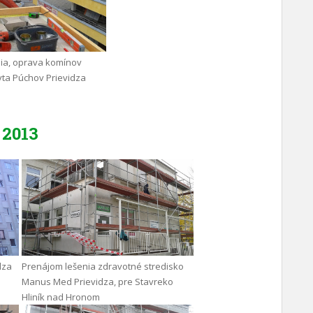
ia, oprava komínov
yta Púchov Prievidza
2013
dza
Prenájom lešenia zdravotné stredisko
Manus Med Prievidza, pre Stavreko
Hliník nad Hronom