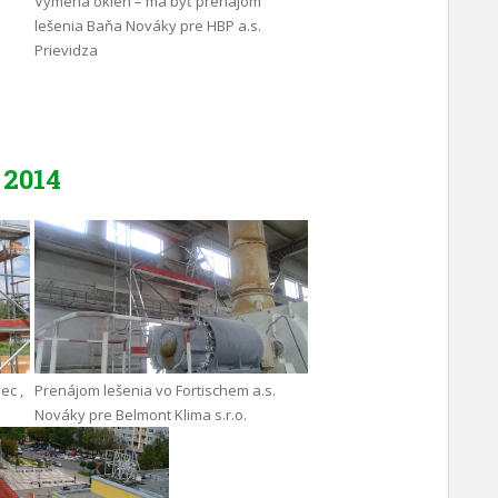
Výmena okien – má byť prenájom
lešenia Baňa Nováky pre HBP a.s.
Prievidza
2014
ec ,
Prenájom lešenia vo Fortischem a.s.
Nováky pre Belmont Klima s.r.o.