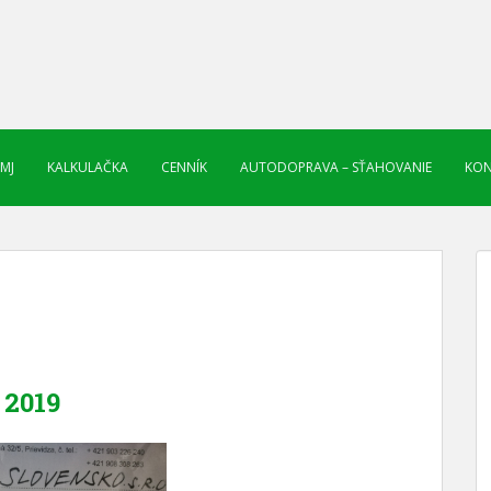
 MJ
KALKULAČKA
CENNÍK
AUTODOPRAVA – SŤAHOVANIE
KON
2019