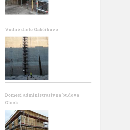
Vodné dielo Gabčíkovo
Domesi administrativna budova
Glock