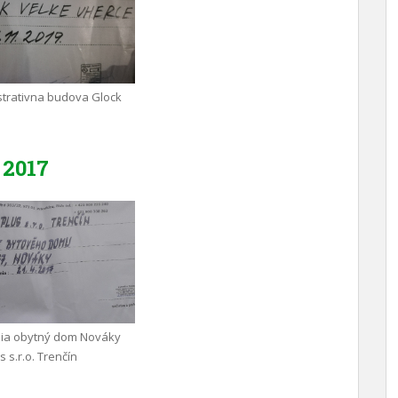
trativna budova Glock
2017
nia obytný dom Nováky
 s.r.o. Trenčín