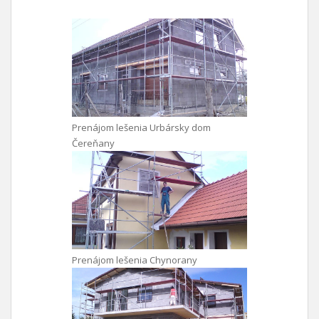
Prenájom lešenia Urbársky dom
Čereňany
Prenájom lešenia Chynorany