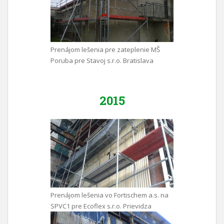
Prenájom lešenia pre zateplenie MŠ
Poruba pre Stavoj s.r.o. Bratislava
2015
Prenájom lešenia vo Fortischem a.s. na
SPVC1 pre Ecoflex s.r.o. Prievidza