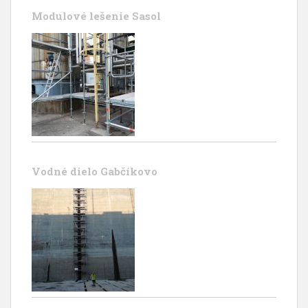
Modulové lešenie Sasol
Vodné dielo Gabčíkovo