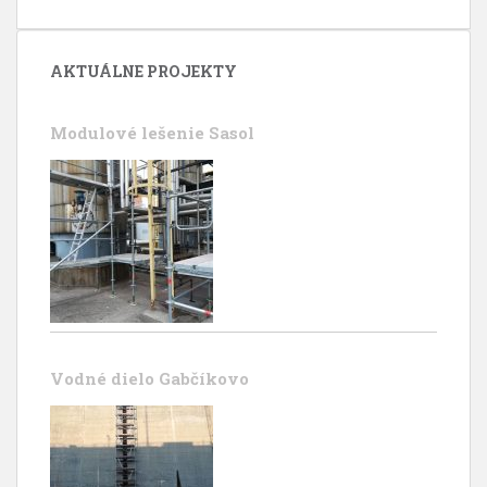
AKTUÁLNE PROJEKTY
Modulové lešenie Sasol
Vodné dielo Gabčíkovo