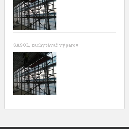
SASOL, zachytávač výparov