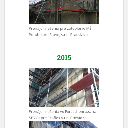
Prenájom lešenia pre zateplenie MŠ
Poruba pre Stavoj s.r.o. Bratislava
2015
Prenájom lešenia vo Fortischem a.s. na
SPVC1 pre Ecoflex s.r.o. Prievidza