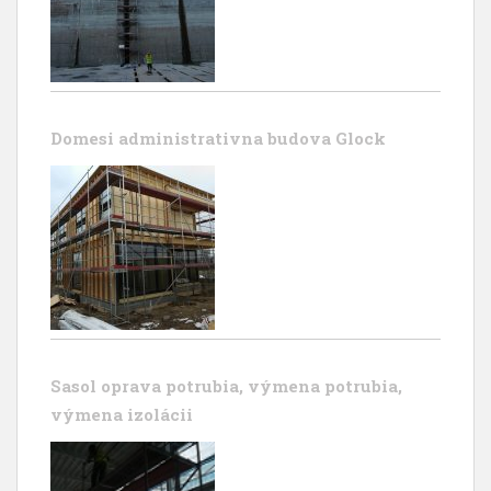
Domesi administrativna budova Glock
Sasol oprava potrubia, výmena potrubia,
výmena izolácii