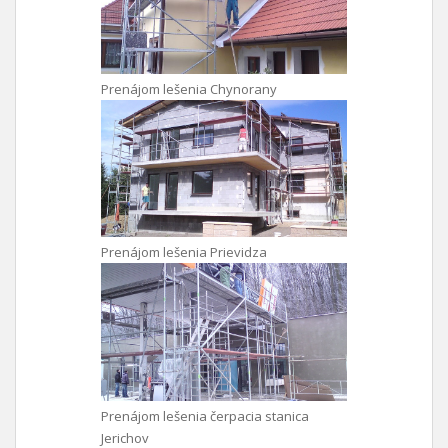
Prenájom lešenia Chynorany
Prenájom lešenia Prievidza
Prenájom lešenia čerpacia stanica
Jerichov