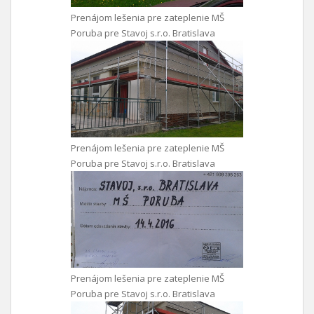
Prenájom lešenia pre zateplenie MŠ
Poruba pre Stavoj s.r.o. Bratislava
Prenájom lešenia pre zateplenie MŠ
Poruba pre Stavoj s.r.o. Bratislava
Prenájom lešenia pre zateplenie MŠ
Poruba pre Stavoj s.r.o. Bratislava