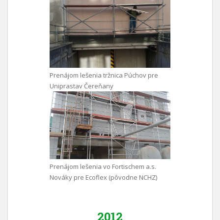
Prenájom lešenia tržnica Púchov pre
Uniprastav Čereňany
Prenájom lešenia vo Fortischem a.s.
Nováky pre Ecoflex (pôvodne NCHZ)
2012