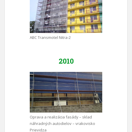
ABC Transmotel Nitra-2
2010
Oprava a realizácia fasády – sklad
náhradných autodielov – vrakovisko
Prievidza