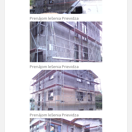
Prenájom lešenia Prievidza
Prenájom lešenia Prievidza
Prenájom lešenia Prievidza