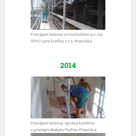
Prenájom lešenia vo Fortischem a.s. na
SPVC1 pre Ecoflex s.r.o. Prievidza
2014
Prenájom lešenia, oprava komínov
v predajni Makyta Púchov Prievidza