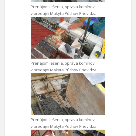
Prenájom lešenia, oprava komínov
v predajni Makyta Púchov Prievidza
Prenájom lešenia, oprava komínov
v predajni Makyta Púchov Prievidza
Prenájom lešenia, oprava komínov
v predajni Makyta Púchov Prievidza