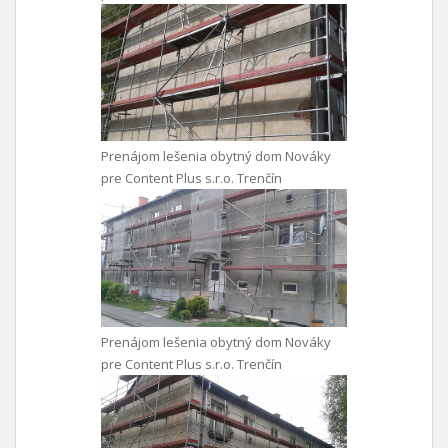
Prenájom lešenia obytný dom Nováky
pre Content Plus s.r.o. Trenčín
Prenájom lešenia obytný dom Nováky
pre Content Plus s.r.o. Trenčín