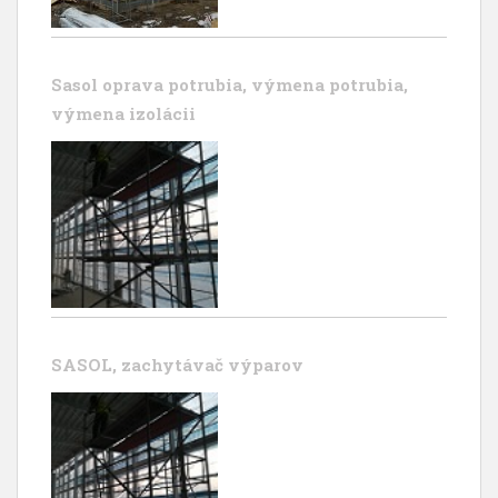
Sasol oprava potrubia, výmena potrubia,
výmena izolácii
SASOL, zachytávač výparov