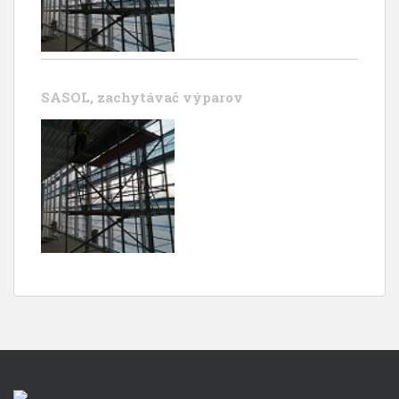
SASOL, zachytávač výparov