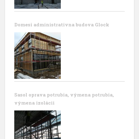
Domesi administrativna budova Glock
Sasol oprava potrubia, výmena potrubia,
výmena izolácii