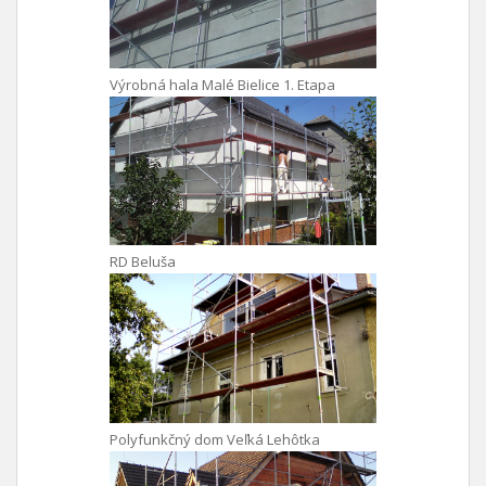
Výrobná hala Malé Bielice 1. Etapa
RD Beluša
Polyfunkčný dom Veľká Lehôtka