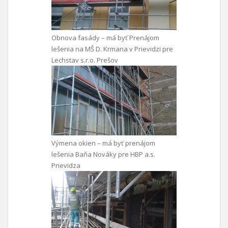
Obnova fasády – má byť Prenájom
lešenia na MŠ D. Krmana v Prievidzi pre
Lechstav s.r.o. Prešov
Výmena okien – má byť prenájom
lešenia Baňa Nováky pre HBP a.s.
Prievidza