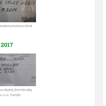
trativna budova Glock
2017
nia obytný dom Nováky
 s.r.o. Trenčín