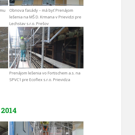
omu
Obnova fasády – má byť Prenájom
lešenia na MŠ D. Krmana v Prievidzi pre
Lechstav s.r.o. Prešov
Prenájom lešenia vo Fortischem a.s. na
SPVC1 pre Ecoflex s.r.o. Prievidza
2014