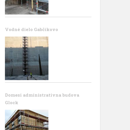
Vodné dielo Gabčíkovo
Domesi administrativna budova
Glock