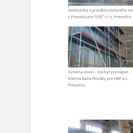
Nadstavba a prerábka bytového d
v Prievidzi pre TKBČ s.r.o. Prievidza
Výmena okien – má byť prenájom
lešenia Baňa Nováky pre HBP a.s.
Prievidza