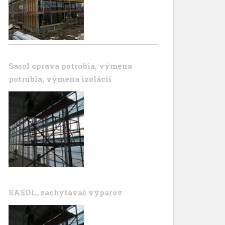
Sasol oprava potrubia, výmena
potrubia, výmena izolácii
SASOL, zachytávač výparov