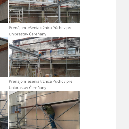
e
Prenájom lešenia tržnica Púchov pre
Uniprastav Čereňany
e
Prenájom lešenia tržnica Púchov pre
Uniprastav Čereňany