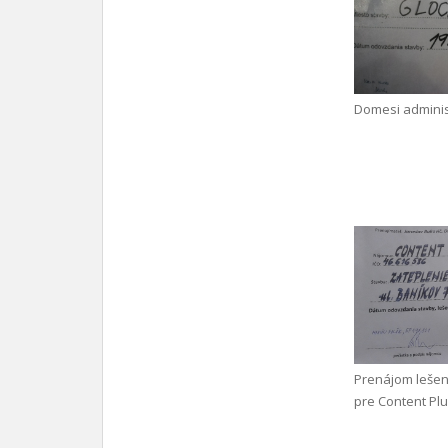
Domesi adminis
Prenájom leše
pre Content Plus