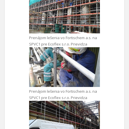
Prenájom lešenia vo Fortischem a.s. na
SPVC1 pre Ecoflex s.r.o. Prievidza
Prenájom lešenia vo Fortischem a.s. na
SPVC1 pre Ecoflex s.r.o. Prievidza