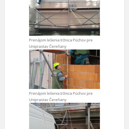
Prenájom lešenia tržnica Púchov pre
Uniprastav Čereňany
Prenájom lešenia tržnica Púchov pre
Uniprastav Čereňany