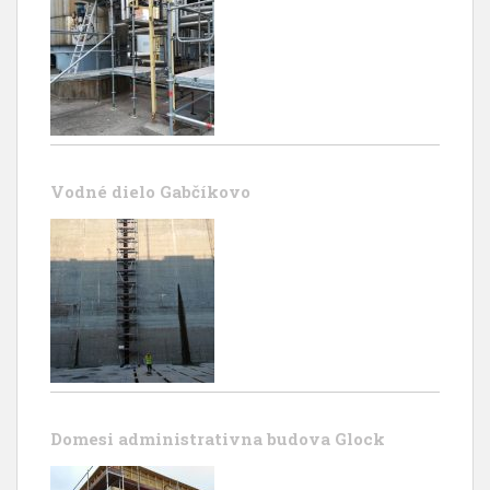
Vodné dielo Gabčíkovo
Domesi administrativna budova Glock