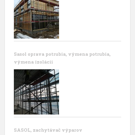
Sasol oprava potrubia, výmena potrubia,
výmena izolácii
SASOL, zachytávač výparov