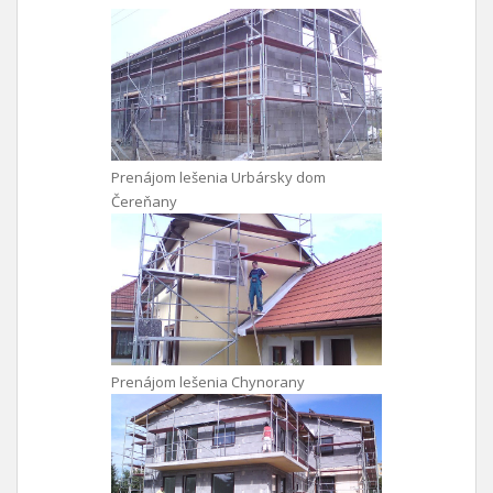
Prenájom lešenia Urbársky dom
Čereňany
Prenájom lešenia Chynorany