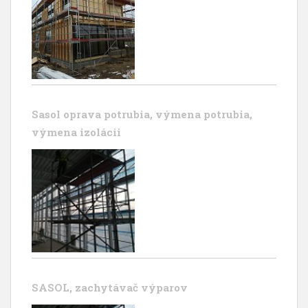
Sasol oprava potrubia, výmena potrubia,
výmena izolácii
SASOL, zachytávač výparov