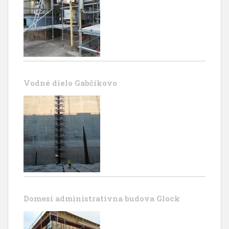
Vodné dielo Gabčíkovo
Domesi administrativna budova Glock