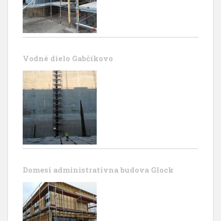
Vodné dielo Gabčíkovo
Domesi administrativna budova Glock