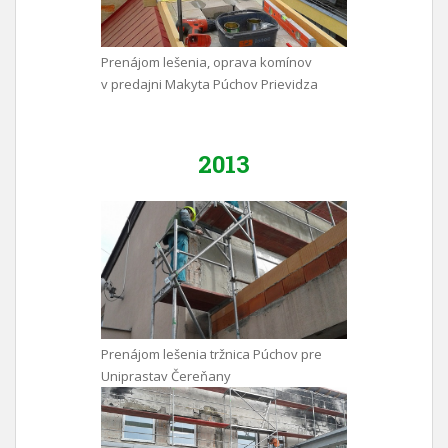
Prenájom lešenia, oprava komínov
v predajni Makyta Púchov Prievidza
2013
Prenájom lešenia tržnica Púchov pre
Uniprastav Čereňany