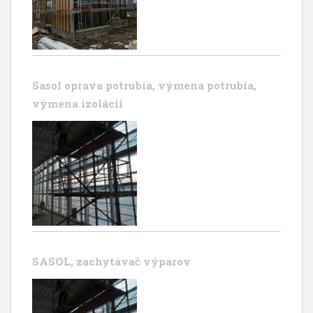
Sasol oprava potrubia, výmena potrubia,
výmena izolácii
SASOL, zachytávač výparov