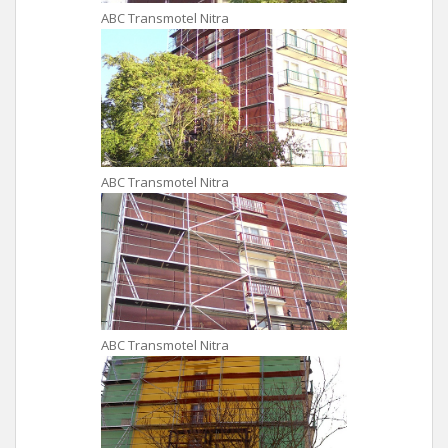
ABC Transmotel Nitra
ABC Transmotel Nitra
ABC Transmotel Nitra