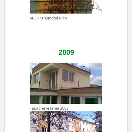
ABC Transmotel Nitra
2009
Fasádne lešenie 2009