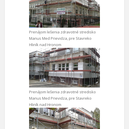
Prenájom lešenia zdravotné stredisko
Manus Med Prievidza, pre Stavreko
Hliník nad Hronom
Prenájom lešenia zdravotné stredisko
Manus Med Prievidza, pre Stavreko
Hliník nad Hronom