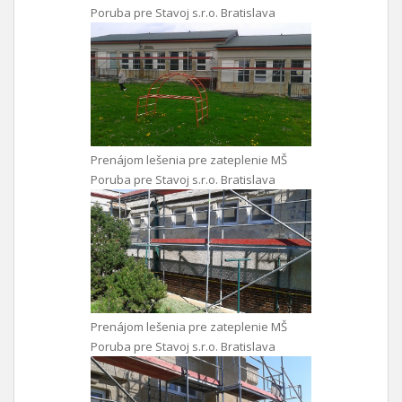
Poruba pre Stavoj s.r.o. Bratislava
Prenájom lešenia pre zateplenie MŠ
Poruba pre Stavoj s.r.o. Bratislava
Prenájom lešenia pre zateplenie MŠ
Poruba pre Stavoj s.r.o. Bratislava