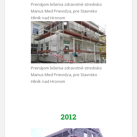
Prenájom lešenia zdravotné stredisko
Manus Med Prievidza, pre Stavreko
Hliník nad Hronom
Prenájom lešenia zdravotné stredisko
Manus Med Prievidza, pre Stavreko
Hliník nad Hronom
2012