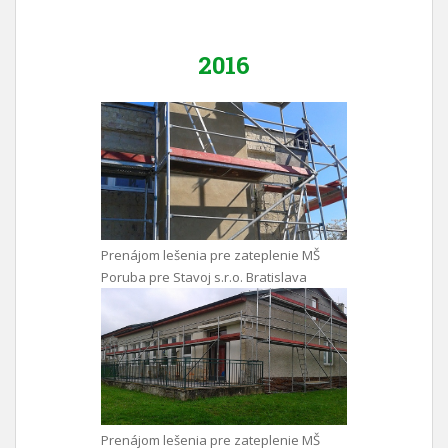
2016
Prenájom lešenia pre zateplenie MŠ
Poruba pre Stavoj s.r.o. Bratislava
Prenájom lešenia pre zateplenie MŠ