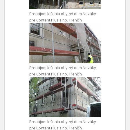
Prenájom lešenia obytný dom Nováky
pre Content Plus s.r.o. Trenčín
Prenájom lešenia obytný dom Nováky
pre Content Plus s.r.o. Trenčín
Prenájom lešenia obytný dom Nováky
pre Content Plus s.r.o. Trenčín