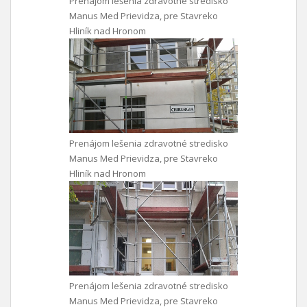
Prenájom lešenia zdravotné stredisko
Manus Med Prievidza, pre Stavreko
Hliník nad Hronom
Prenájom lešenia zdravotné stredisko
Manus Med Prievidza, pre Stavreko
Hliník nad Hronom
Prenájom lešenia zdravotné stredisko
Manus Med Prievidza, pre Stavreko