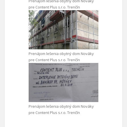
Prenájom lešenia obytný dom Nováky
pre Content Plus s.r.o. Trenčín
Prenájom lešenia obytný dom Nováky
pre Content Plus s.r.o. Trenčín
Prenájom lešenia obytný dom Nováky
pre Content Plus s.r.o. Trenčín