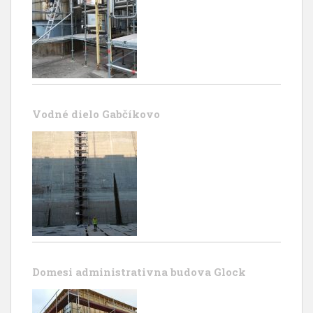
Vodné dielo Gabčíkovo
Domesi administrativna budova Glock