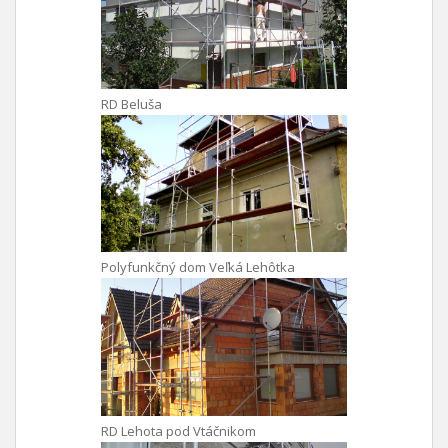
RD Beluša
Polyfunkčný dom Veľká Lehôtka
RD Lehota pod Vtáčnikom