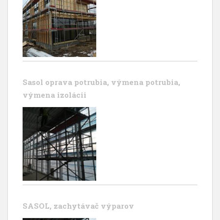
Sasol oprava potrubia, výmena potrubia,
výmena izolácii
SASOL, zachytávač výparov