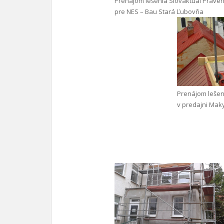
Prenájom lešenia Slovaktual Praven
pre NES – Bau Stará Ľubovňa
Prenájom lešen
v predajni Mak