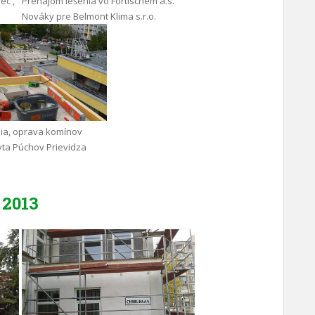
ec ,
Prenájom lešenia vo Fortischem a.s.
Nováky pre Belmont Klima s.r.o.
ia, oprava komínov
yta Púchov Prievidza
2013