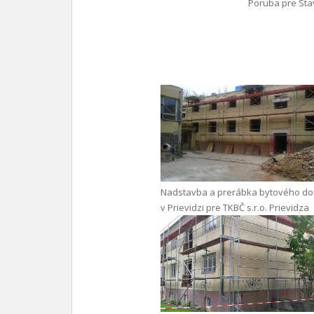
Poruba pre Stav
Nadstavba a prerábka bytového d
v Prievidzi pre TKBČ s.r.o. Prievidza