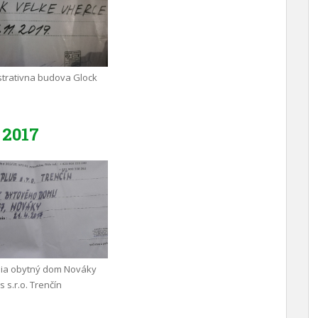
trativna budova Glock
2017
nia obytný dom Nováky
 s.r.o. Trenčín