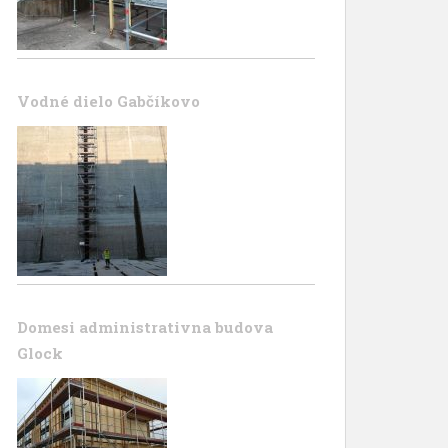
Vodné dielo Gabčíkovo
Domesi administrativna budova
Glock