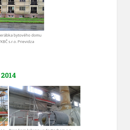
rerábka bytového domu
TKBČ s.r.o. Prievidza
2014