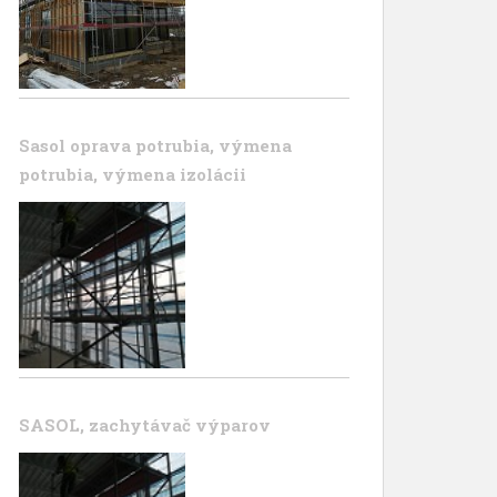
Sasol oprava potrubia, výmena
potrubia, výmena izolácii
SASOL, zachytávač výparov