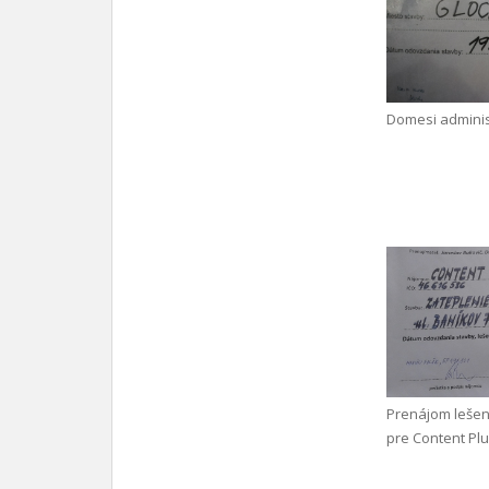
Domesi adminis
Prenájom leše
pre Content Plus