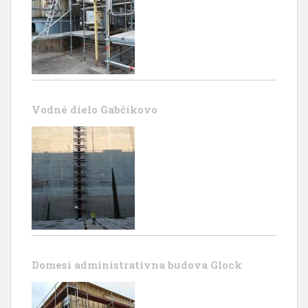
Vodné dielo Gabčíkovo
Domesi administrativna budova Glock