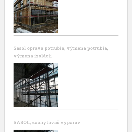
Sasol oprava potrubia, výmena potrubia,
výmena izolácii
SASOL, zachytávač výparov