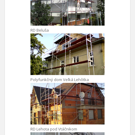
RD Beluša
Polyfunkčný dom Veľká Lehôtka
RD Lehota pod Vtáčnikom