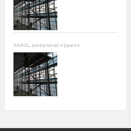
SASOL, zachytávač výparov