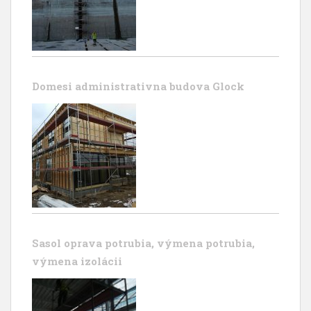
Domesi administrativna budova Glock
Sasol oprava potrubia, výmena potrubia,
výmena izolácii