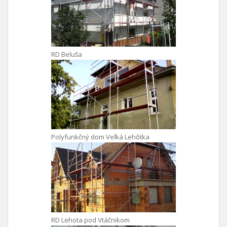
RD Beluša
Polyfunkčný dom Veľká Lehôtka
RD Lehota pod Vtáčnikom