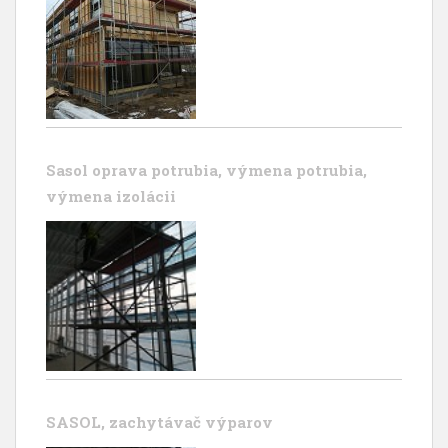
Sasol oprava potrubia, výmena potrubia,
výmena izolácii
SASOL, zachytávač výparov