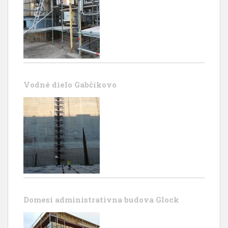
Vodné dielo Gabčíkovo
Domesi administrativna budova Glock