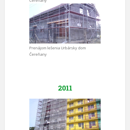
Čereňany
Prenájom lešenia Urbársky dom
Čereňany
2011