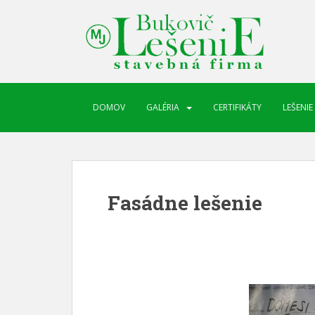
DOMOV
GALÉRIA
CERTIFIKÁTY
LEŠENIE
Fasádne lešenie