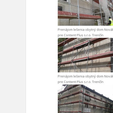
Prenájom lešenia obytný dom Nová
pre Content Plus s.r.o. Trenčín
Prenájom lešenia obytný dom Nová
pre Content Plus s.r.o. Trenčín