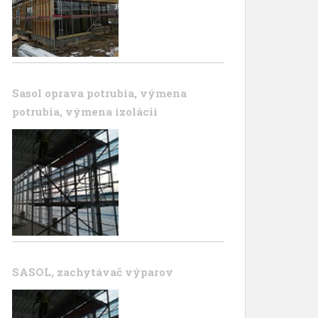
Sasol oprava potrubia, výmena
potrubia, výmena izolácii
SASOL, zachytávač výparov