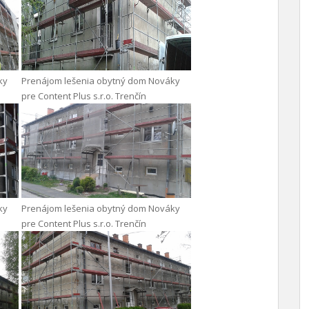
ky
Prenájom lešenia obytný dom Nováky
pre Content Plus s.r.o. Trenčín
ky
Prenájom lešenia obytný dom Nováky
pre Content Plus s.r.o. Trenčín