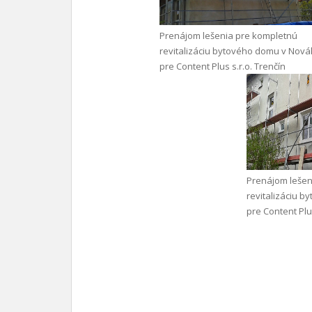
Prenájom lešenia pre kompletnú
revitalizáciu bytového domu v Nov
pre Content Plus s.r.o. Trenčín
Prenájom lešen
revitalizáciu 
pre Content Plus