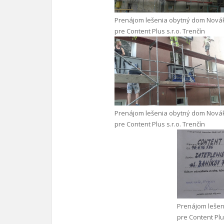
Prenájom lešenia obytný dom Nová
pre Content Plus s.r.o. Trenčín
Prenájom lešenia obytný dom Nová
pre Content Plus s.r.o. Trenčín
Prenájom leše
pre Content Plus