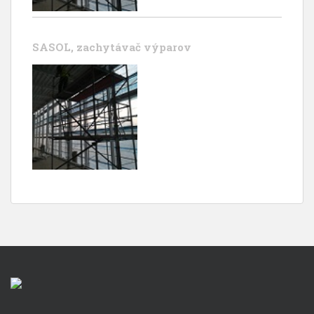
SASOL, zachytávač výparov