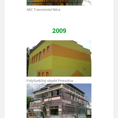
ABC Transmotel Nitra
2009
Polyfunkčný objekt Prievidza