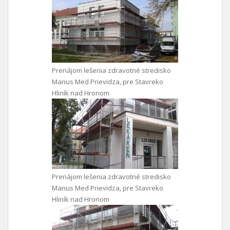
Prenájom lešenia zdravotné stredisko
Manus Med Prievidza, pre Stavreko
Hliník nad Hronom
Prenájom lešenia zdravotné stredisko
Manus Med Prievidza, pre Stavreko
Hliník nad Hronom