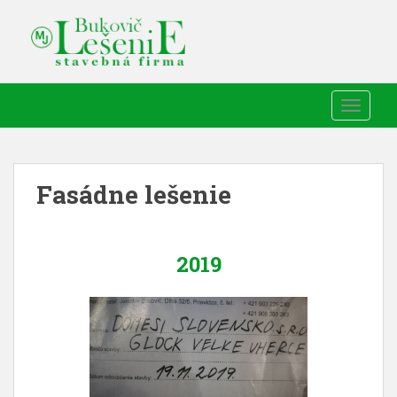
TOGGLE
Fasádne lešenie
2019