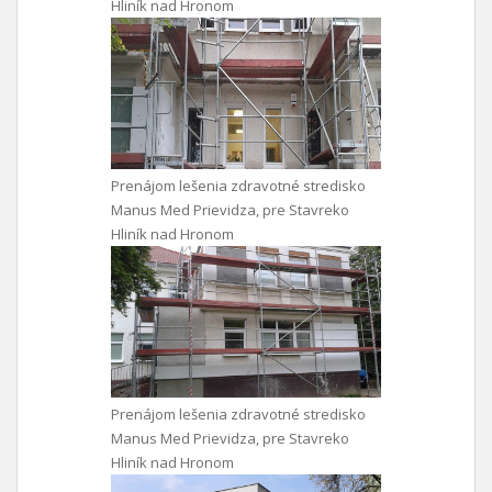
Hliník nad Hronom
Prenájom lešenia zdravotné stredisko
Manus Med Prievidza, pre Stavreko
Hliník nad Hronom
Prenájom lešenia zdravotné stredisko
Manus Med Prievidza, pre Stavreko
Hliník nad Hronom