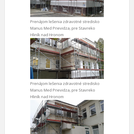
Prenájom lešenia zdravotné stredisko
Manus Med Prievidza, pre Stavreko
Hliník nad Hronom
Prenájom lešenia zdravotné stredisko
Manus Med Prievidza, pre Stavreko
Hliník nad Hronom