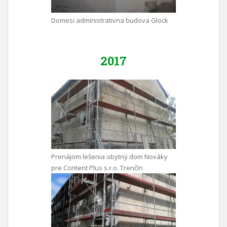
Domesi administrativna budova Glock
2017
Prenájom lešenia obytný dom Nováky
pre Content Plus s.r.o. Trenčín