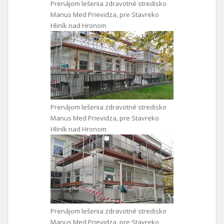
Prenájom lešenia zdravotné stredisko
Manus Med Prievidza, pre Stavreko
Hliník nad Hronom
Prenájom lešenia zdravotné stredisko
Manus Med Prievidza, pre Stavreko
Hliník nad Hronom
Prenájom lešenia zdravotné stredisko
Manus Med Prievidza, pre Stavreko