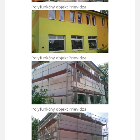
Polyfunkčný objekt Prievidza
Polyfunkčný objekt Prievidza
Polyfunkčný objekt Prievidza