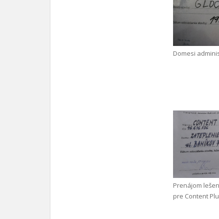
Domesi adminis
Prenájom leše
pre Content Plus