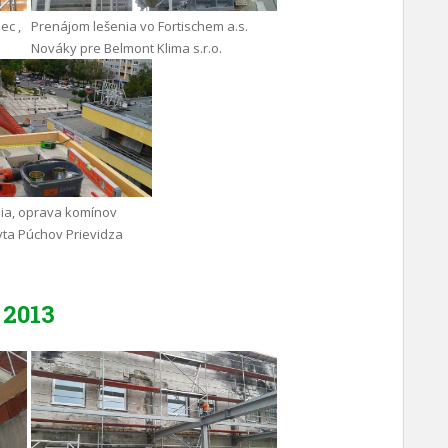
ec ,
Prenájom lešenia vo Fortischem a.s.
Nováky pre Belmont Klima s.r.o.
ia, oprava komínov
yta Púchov Prievidza
2013