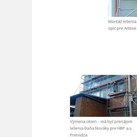
Montáž lešenia 
opíc pre Artexe 
Výmena okien – má byť prenájom
lešenia Baňa Nováky pre HBP a.s.
Prievidza