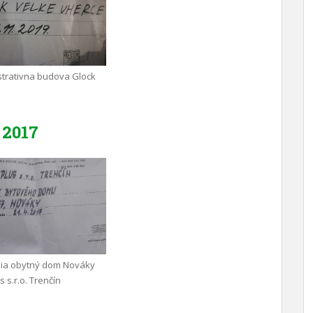
trativna budova Glock
2017
nia obytný dom Nováky
 s.r.o. Trenčín