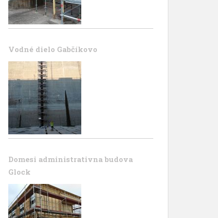
Vodné dielo Gabčíkovo
Domesi administrativna budova
Glock