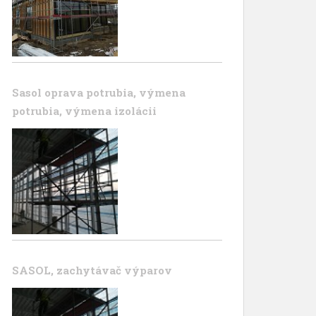
Sasol oprava potrubia, výmena
potrubia, výmena izolácii
SASOL, zachytávač výparov