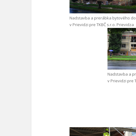
Nadstavba a prerábka bytového d
v Prievidzi pre TKBČ s.r.o. Prievidza
Nadstavba a p
v Prievidzi pre 