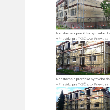
Nadstavba a prerábka bytového d
v Prievidzi pre TKBČ s.r.o. Prievidza
Nadstavba a prerábka bytového d
v Prievidzi pre TKBČ s.r.o. Prievidza