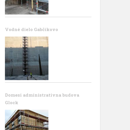
Vodné dielo Gabčíkovo
Domesi administrativna budova
Glock