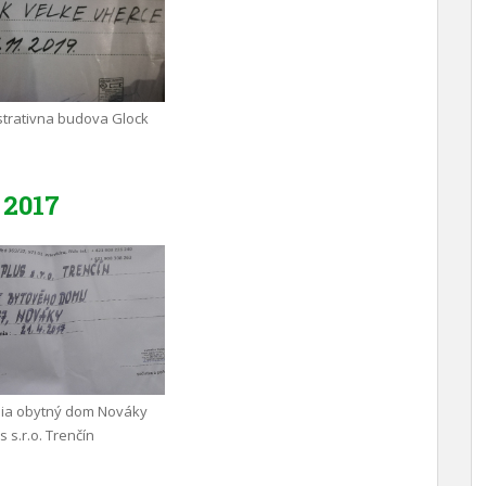
trativna budova Glock
2017
nia obytný dom Nováky
 s.r.o. Trenčín