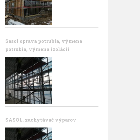
Sasol oprava potrubia, výmena
potrubia, výmena izolácii
SASOL, zachytávač výparov