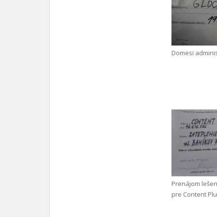
Domesi adminis
Prenájom leše
pre Content Plus