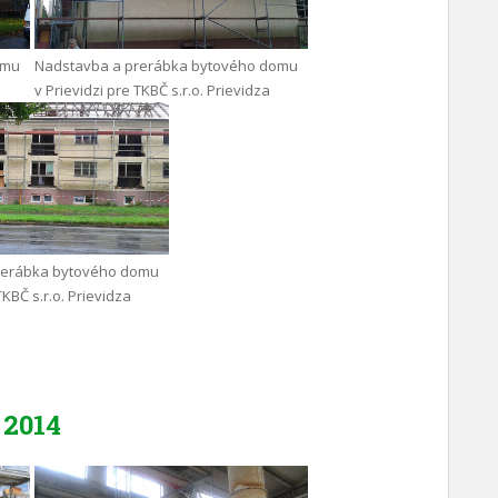
omu
Nadstavba a prerábka bytového domu
v Prievidzi pre TKBČ s.r.o. Prievidza
rerábka bytového domu
TKBČ s.r.o. Prievidza
2014