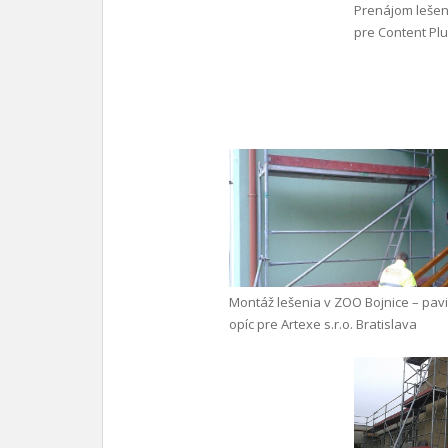
Prenájom leše
pre Content Plus
Montáž lešenia v ZOO Bojnice – pav
opíc pre Artexe s.r.o. Bratislava