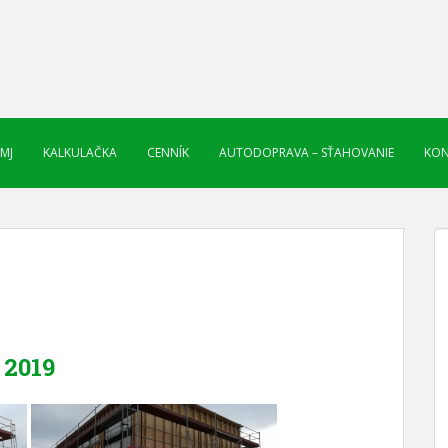
 MJ
KALKULAČKA
CENNÍK
AUTODOPRAVA – SŤAHOVANIE
KON
2019