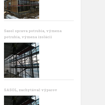
Sasol oprava potrubia, výmena
potrubia, výmena izolácii
SASOL, zachytávač výparov