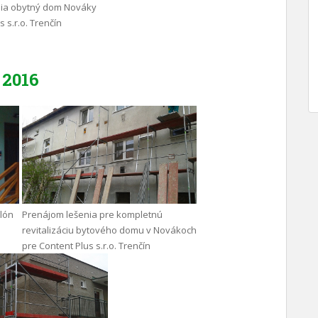
nia obytný dom Nováky
 s.r.o. Trenčín
2016
ilón
Prenájom lešenia pre kompletnú
revitalizáciu bytového domu v Novákoch
pre Content Plus s.r.o. Trenčín