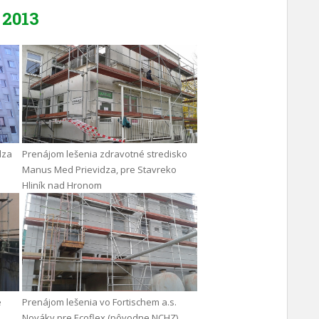
2013
dza
Prenájom lešenia zdravotné stredisko
Manus Med Prievidza, pre Stavreko
Hliník nad Hronom
e
Prenájom lešenia vo Fortischem a.s.
Nováky pre Ecoflex (pôvodne NCHZ)