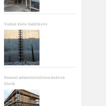
Vodné dielo Gabčíkovo
Domesi administrativna budova
Glock