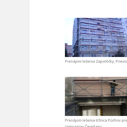
Prenájom lešenia Zapotôčky, Prievi
Prenájom lešenia tržnica Púchov pr
Uniprastav Čereňany