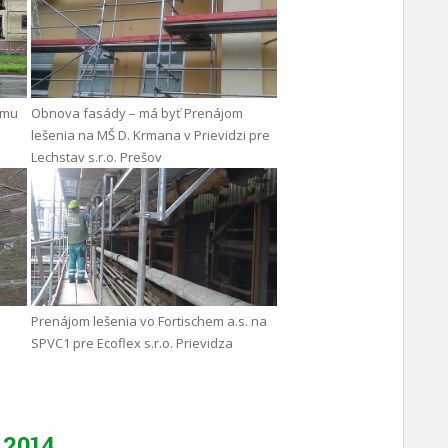
omu
Obnova fasády – má byť Prenájom
lešenia na MŠ D. Krmana v Prievidzi pre
Lechstav s.r.o. Prešov
Prenájom lešenia vo Fortischem a.s. na
SPVC1 pre Ecoflex s.r.o. Prievidza
2014