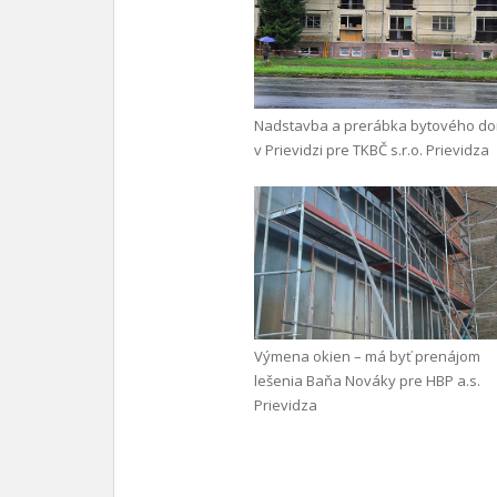
Nadstavba a prerábka bytového d
v Prievidzi pre TKBČ s.r.o. Prievidza
Výmena okien – má byť prenájom
lešenia Baňa Nováky pre HBP a.s.
Prievidza