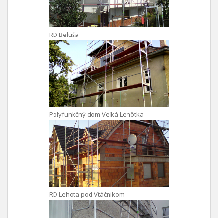
RD Beluša
Polyfunkčný dom Veľká Lehôtka
RD Lehota pod Vtáčnikom