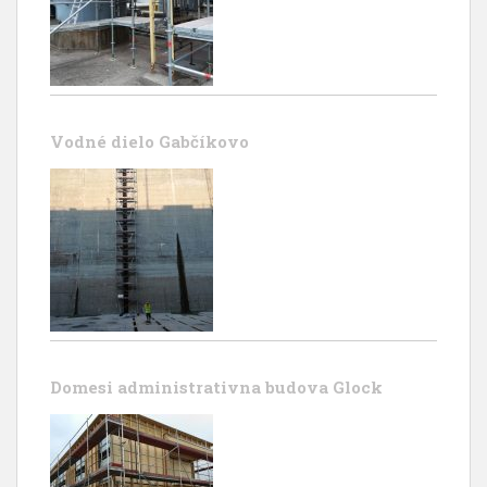
Vodné dielo Gabčíkovo
Domesi administrativna budova Glock