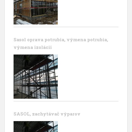
Sasol oprava potrubia, výmena potrubia,
výmena izolácii
SASOL, zachytávač výparov