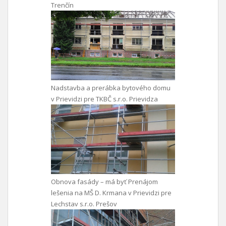
Trenčín
Nadstavba a prerábka bytového domu
v Prievidzi pre TKBČ s.r.o. Prievidza
Obnova fasády – má byť Prenájom
lešenia na MŠ D. Krmana v Prievidzi pre
Lechstav s.r.o. Prešov