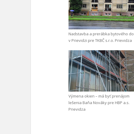
Nadstavba a prerábka bytového d
v Prievidzi pre TKBČ s.r.o. Prievidza
Výmena okien – má byť prenájom
lešenia Baňa Nováky pre HBP a.s.
Prievidza