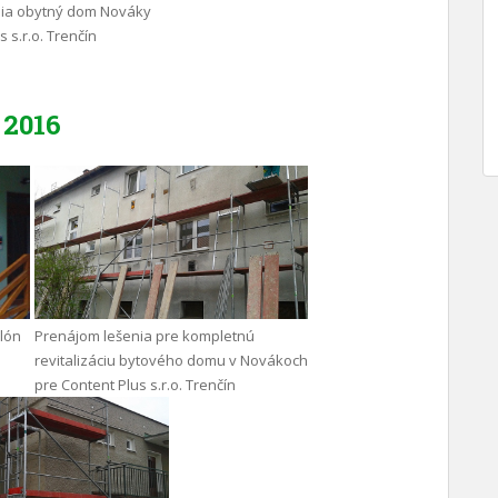
nia obytný dom Nováky
 s.r.o. Trenčín
2016
ilón
Prenájom lešenia pre kompletnú
revitalizáciu bytového domu v Novákoch
pre Content Plus s.r.o. Trenčín