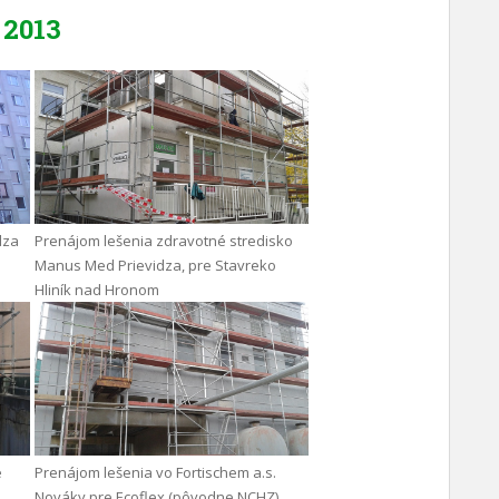
2013
dza
Prenájom lešenia zdravotné stredisko
Manus Med Prievidza, pre Stavreko
Hliník nad Hronom
e
Prenájom lešenia vo Fortischem a.s.
Nováky pre Ecoflex (pôvodne NCHZ)