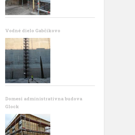
Vodné dielo Gabčíkovo
Domesi administrativna budova
Glock