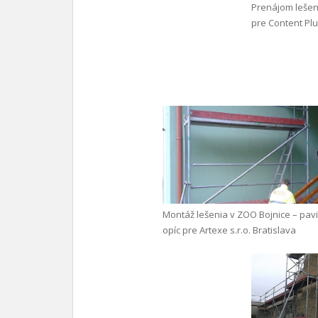
Prenájom leše
pre Content Plus
Montáž lešenia v ZOO Bojnice – pav
opíc pre Artexe s.r.o. Bratislava