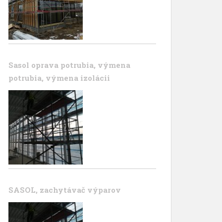
Sasol oprava potrubia, výmena
potrubia, výmena izolácii
SASOL, zachytávač výparov