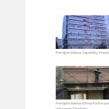
Prenájom lešenia Zapotôčky, Prievi
Prenájom lešenia tržnica Púchov pr
Uniprastav Čereňany