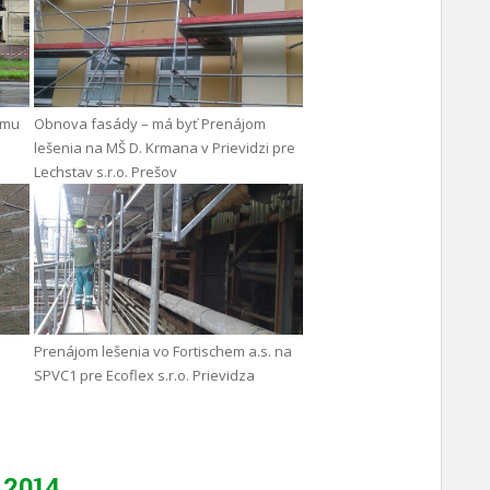
omu
Obnova fasády – má byť Prenájom
lešenia na MŠ D. Krmana v Prievidzi pre
Lechstav s.r.o. Prešov
Prenájom lešenia vo Fortischem a.s. na
SPVC1 pre Ecoflex s.r.o. Prievidza
2014