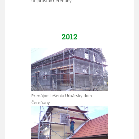
Uniprastav Čereňany
2012
Prenájom lešenia Urbársky dom
Čereňany