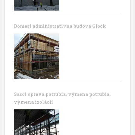
Domesi administrativna budova Glock
Sasol oprava potrubia, výmena potrubia,
výmena izolácii