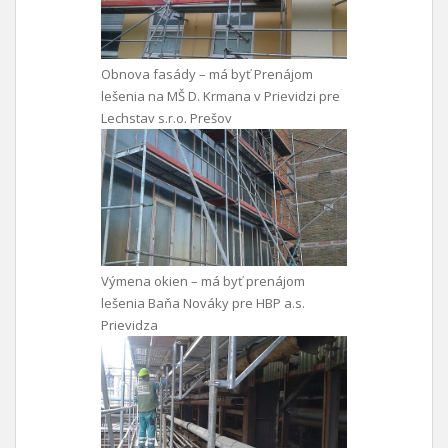
Obnova fasády – má byť Prenájom
lešenia na MŠ D. Krmana v Prievidzi pre
Lechstav s.r.o. Prešov
Výmena okien – má byť prenájom
lešenia Baňa Nováky pre HBP a.s.
Prievidza