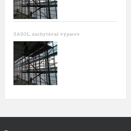
SASOL, zachytávač výparov