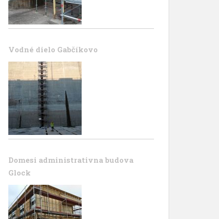
Vodné dielo Gabčíkovo
Domesi administrativna budova
Glock