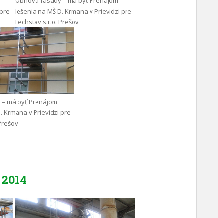
Obnova fasády – má byť Prenájom
 pre
lešenia na MŠ D. Krmana v Prievidzi pre
Lechstav s.r.o. Prešov
 – má byť Prenájom
. Krmana v Prievidzi pre
 Prešov
2014