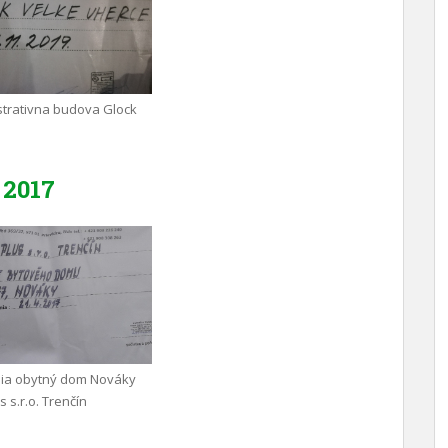
trativna budova Glock
2017
nia obytný dom Nováky
 s.r.o. Trenčín