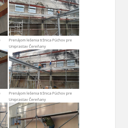
e
Prenájom lešenia tržnica Púchov pre
Uniprastav Čereňany
e
Prenájom lešenia tržnica Púchov pre
Uniprastav Čereňany