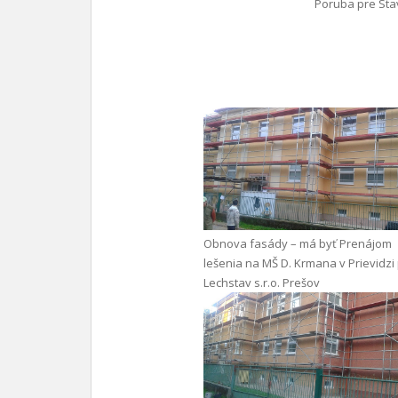
Poruba pre Stav
Obnova fasády – má byť Prenájom
lešenia na MŠ D. Krmana v Prievidzi
Lechstav s.r.o. Prešov