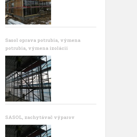
Sasol oprava potrubia, výmena
potrubia, výmena izolácii
SASOL, zachytávač výparov