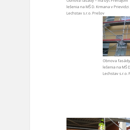
Obnova fasády – má byť Prenájom
lešenia na MŠ D. Krmana v Prievidzi
Lechstav s.r.o. Prešov
Obnova fasády
lešenia na MŠ D
Lechstav s.r.o.