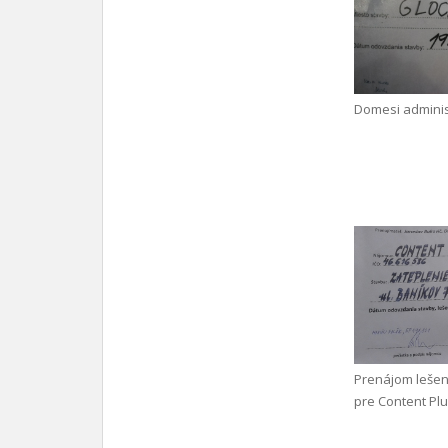
Domesi adminis
Prenájom leše
pre Content Plus