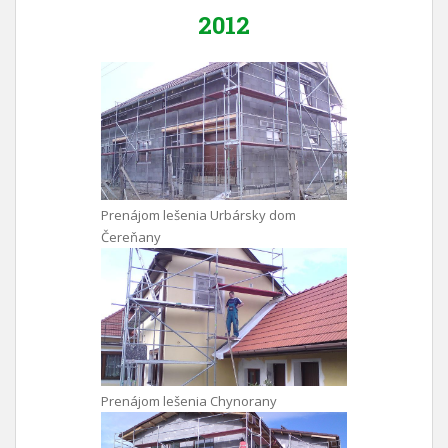
2012
Prenájom lešenia Urbársky dom
Čereňany
Prenájom lešenia Chynorany