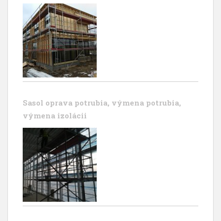
Sasol oprava potrubia, výmena potrubia,
výmena izolácii