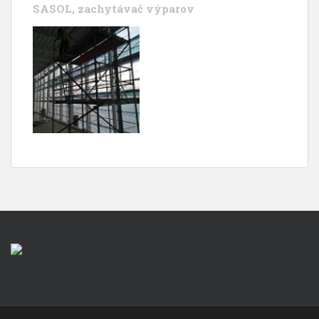
SASOL, zachytávač výparov