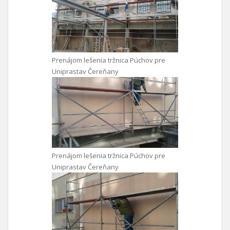
Prenájom lešenia tržnica Púchov pre
Uniprastav Čereňany
Prenájom lešenia tržnica Púchov pre
Uniprastav Čereňany