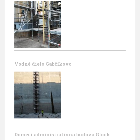
Vodné dielo Gabčíkovo
Domesi administrativna budova Glock