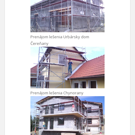
Prenájom lešenia Urbársky dom
Čereňany
Prenájom lešenia Chynorany