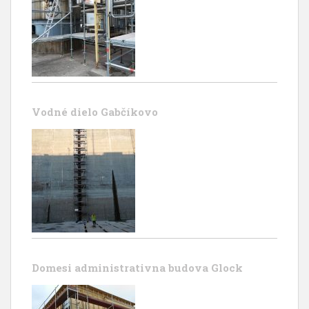
Vodné dielo Gabčíkovo
Domesi administrativna budova Glock