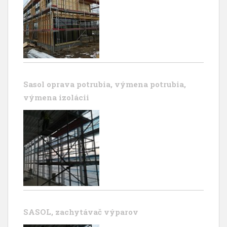
Sasol oprava potrubia, výmena potrubia,
výmena izolácii
SASOL, zachytávač výparov