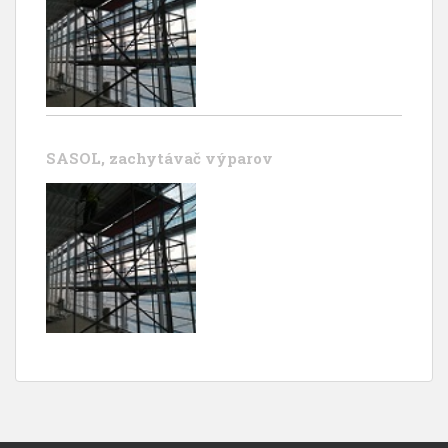
SASOL, zachytávač výparov