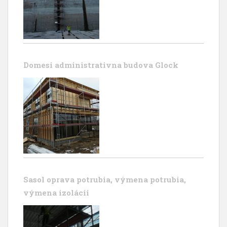
Domesi administrativna budova Glock
Sasol oprava potrubia, výmena potrubia,
výmena izolácii