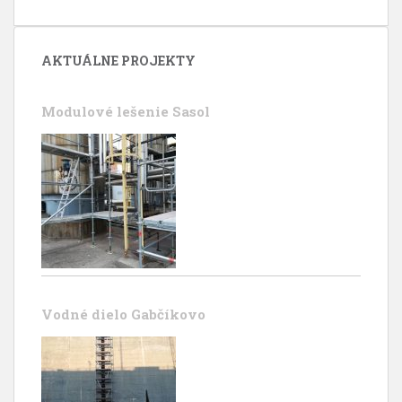
AKTUÁLNE PROJEKTY
Modulové lešenie Sasol
Vodné dielo Gabčíkovo