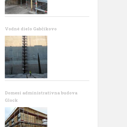
Vodné dielo Gabčíkovo
Domesi administrativna budova
Glock