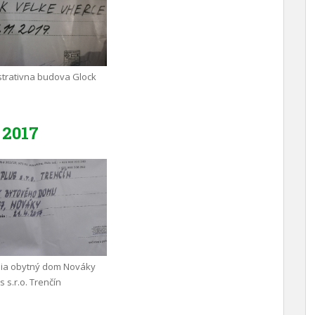
trativna budova Glock
2017
nia obytný dom Nováky
 s.r.o. Trenčín