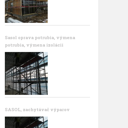
Sasol oprava potrubia, výmena
potrubia, výmena izolácii
SASOL, zachytávač výparov