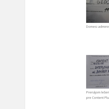
Domesi adminis
Prenájom leše
pre Content Plus