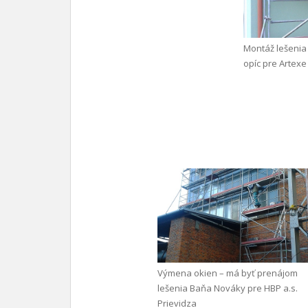
Montáž lešenia 
opíc pre Artexe 
Výmena okien – má byť prenájom
lešenia Baňa Nováky pre HBP a.s.
Prievidza