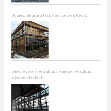
Domesi administrativna budova Glock
Sasol oprava potrubia, výmena potrubia,
výmena izolácii