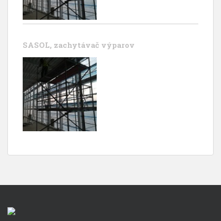
SASOL, zachytávač výparov