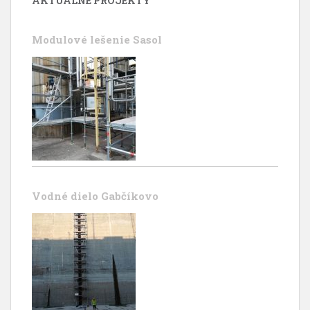
AKTUÁLNE PROJEKTY
Modulové lešenie Sasol
Vodné dielo Gabčíkovo