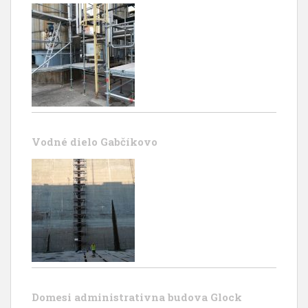
Vodné dielo Gabčíkovo
Domesi administrativna budova Glock