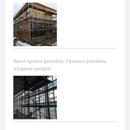
Sasol oprava potrubia, výmena potrubia,
výmena izolácii