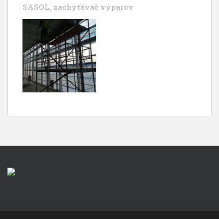
SASOL, zachytávač výparov