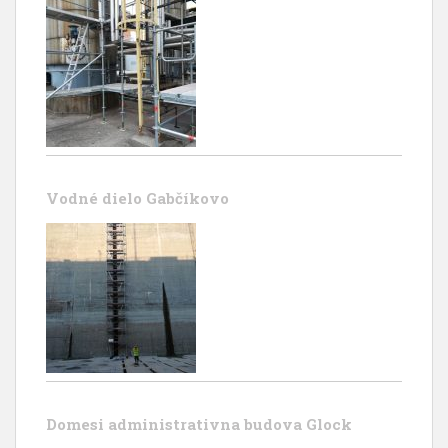
Vodné dielo Gabčíkovo
Domesi administrativna budova Glock