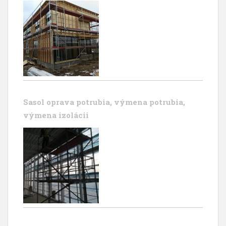
Sasol oprava potrubia, výmena potrubia,
výmena izolácii