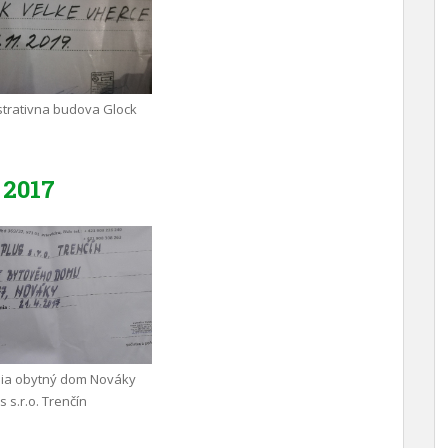
trativna budova Glock
2017
nia obytný dom Nováky
 s.r.o. Trenčín