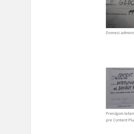
Domesi adminis
Prenájom leše
pre Content Plus