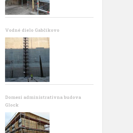
Vodné dielo Gabčíkovo
Domesi administrativna budova
Glock