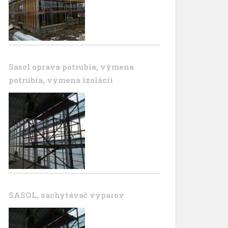
Sasol oprava potrubia, výmena
potrubia, výmena izolácii
SASOL, zachytávač výparov