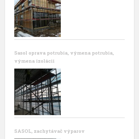
Sasol oprava potrubia, výmena potrubia,
výmena izolácii
SASOL, zachytávač výparov