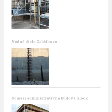
Vodné dielo Gabčíkovo
Domesi administrativna budova Glock