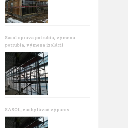
Sasol oprava potrubia, výmena
potrubia, výmena izolácii
SASOL, zachytávač výparov