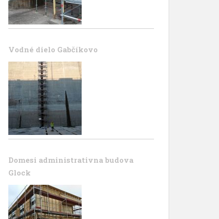
Vodné dielo Gabčíkovo
Domesi administrativna budova
Glock