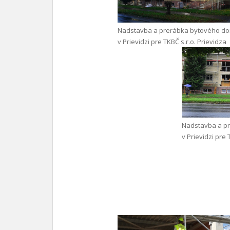
Nadstavba a prerábka bytového d
v Prievidzi pre TKBČ s.r.o. Prievidza
Nadstavba a p
v Prievidzi pre 