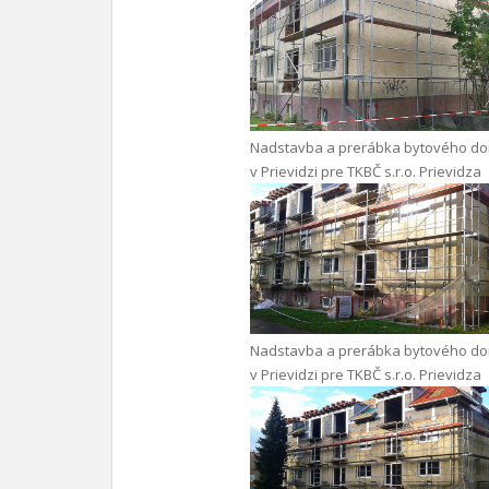
Nadstavba a prerábka bytového d
v Prievidzi pre TKBČ s.r.o. Prievidza
Nadstavba a prerábka bytového d
v Prievidzi pre TKBČ s.r.o. Prievidza