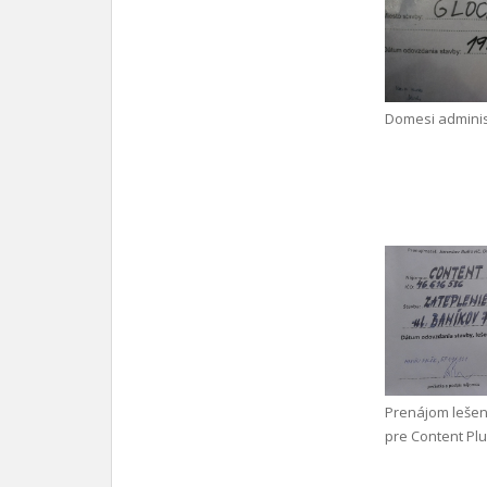
Domesi adminis
Prenájom leše
pre Content Plus