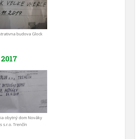
trativna budova Glock
2017
nia obytný dom Nováky
 s.r.o. Trenčín