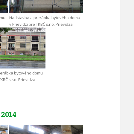
omu
Nadstavba a prerábka bytového domu
v Prievidzi pre TKBČ s.r.o. Prievidza
rerábka bytového domu
TKBČ s.r.o. Prievidza
2014