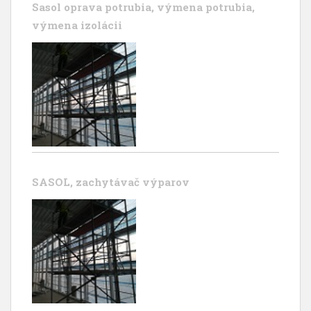
Sasol oprava potrubia, výmena potrubia,
výmena izolácii
SASOL, zachytávač výparov