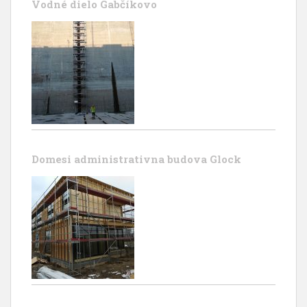
Vodné dielo Gabčíkovo
Domesi administrativna budova Glock