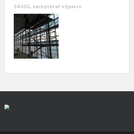
SASOL, zachytávač výparov