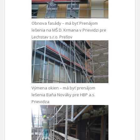
Obnova fasády – má byť Prenájom
lešenia na MŠ D. Krmana v Prievidzi pre
Lechstav s.r.o. Prešov
Výmena okien – má byť prenájom
lešenia Baňa Nováky pre HBP a.s.
Prievidza