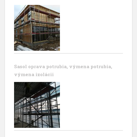
Sasol oprava potrubia, výmena potrubia,
výmena izolácii