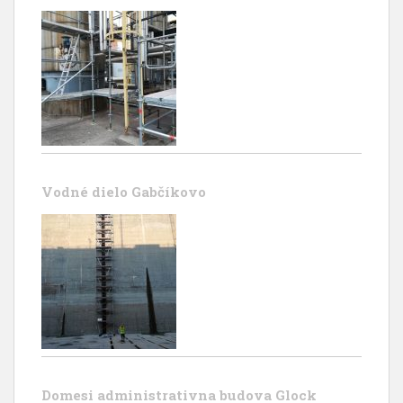
Vodné dielo Gabčíkovo
Domesi administrativna budova Glock