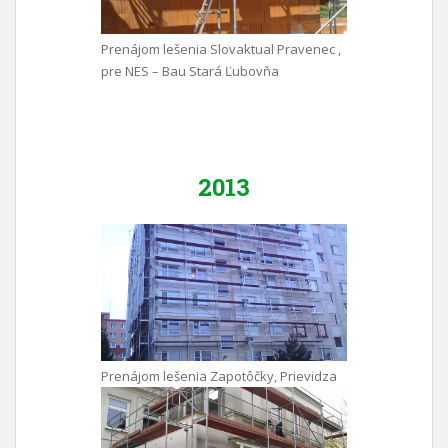
Prenájom lešenia Slovaktual Pravenec ,
pre NES – Bau Stará Ľubovňa
2013
Prenájom lešenia Zapotôčky, Prievidza