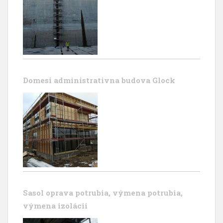
Domesi administrativna budova Glock
Sasol oprava potrubia, výmena potrubia,
výmena izolácii