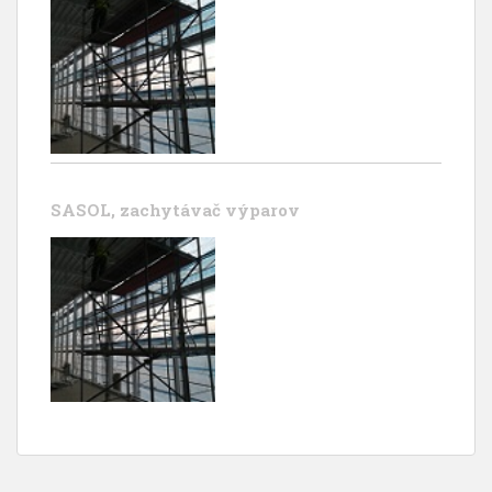
SASOL, zachytávač výparov