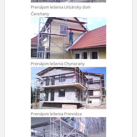
Prenájom lešenia Urbársky dom
Čereňany
Prenájom lešenia Chynorany
Prenájom lešenia Prievidza