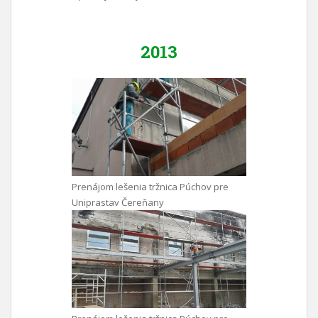
2013
Prenájom lešenia tržnica Púchov pre
Uniprastav Čereňany