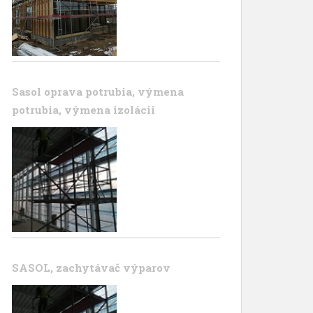
Sasol oprava potrubia, výmena
potrubia, výmena izolácii
SASOL, zachytávač výparov