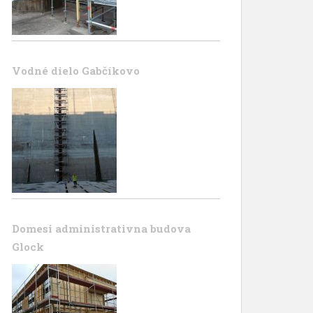
Vodné dielo Gabčíkovo
Domesi administrativna budova
Glock