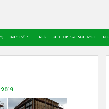
 MJ
KALKULAČKA
CENNÍK
AUTODOPRAVA – SŤAHOVANIE
KON
2019