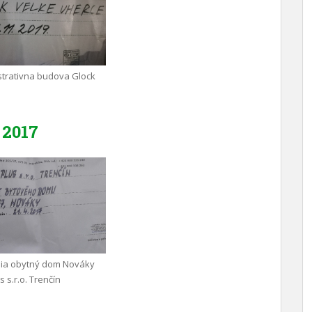
trativna budova Glock
2017
nia obytný dom Nováky
 s.r.o. Trenčín