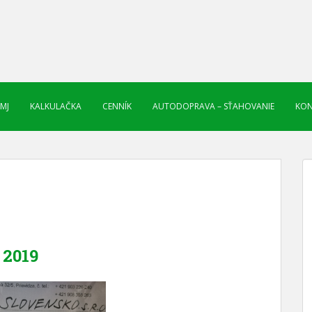
 MJ
KALKULAČKA
CENNÍK
AUTODOPRAVA – SŤAHOVANIE
KON
2019