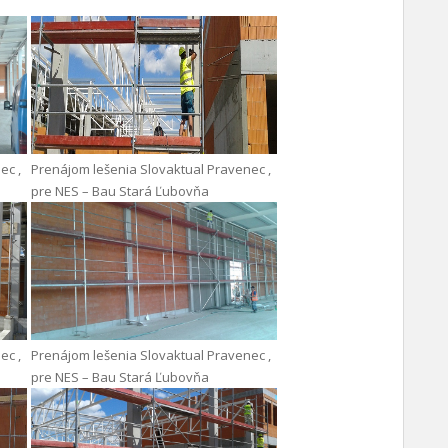
ec ,
Prenájom lešenia Slovaktual Pravenec ,
pre NES – Bau Stará Ľubovňa
ec ,
Prenájom lešenia Slovaktual Pravenec ,
pre NES – Bau Stará Ľubovňa