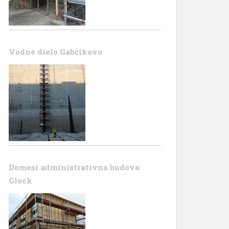
Vodné dielo Gabčíkovo
Domesi administrativna budova
Glock