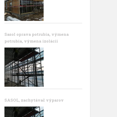
Sasol oprava potrubia, výmena
potrubia, výmena izolácii
SASOL, zachytávač výparov