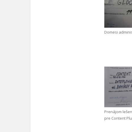
Domesi adminis
Prenájom leše
pre Content Plus