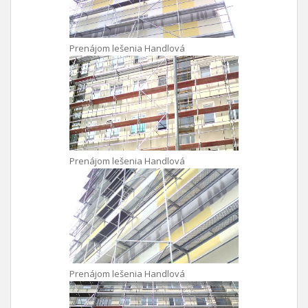
Prenájom lešenia Handlová
Prenájom lešenia Handlová
Prenájom lešenia Handlová