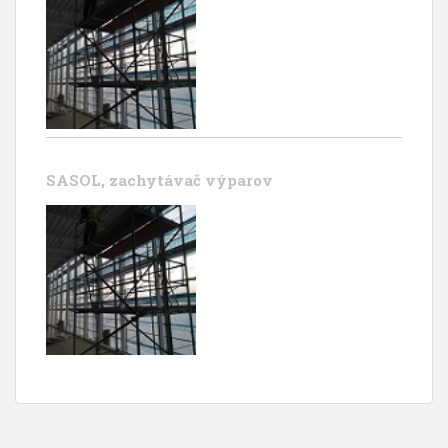
SASOL, zachytávač výparov