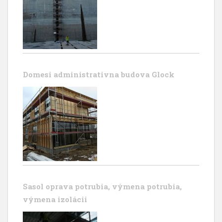
Domesi administrativna budova Glock
Sasol oprava potrubia, výmena potrubia,
výmena izolácii