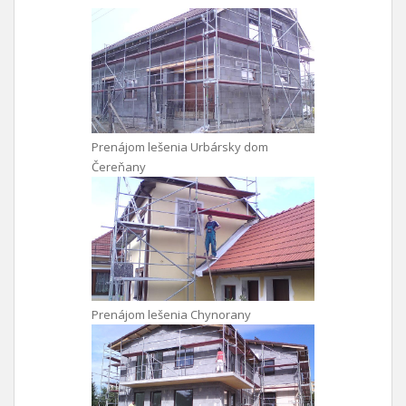
Prenájom lešenia Urbársky dom
Čereňany
Prenájom lešenia Chynorany