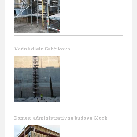
Vodné dielo Gabčíkovo
Domesi administrativna budova Glock