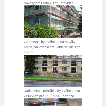
Nováky pre Ecoflex s.r.o. Prievidza
Zatepletnie bytového domu Nováky,
prenájom lešenia pre Content Plus s.r.o.
Trenčín
Nadstavba a prerábka bytového domu
v Prievidzi pre TKBČ s.r.o. Prievidza