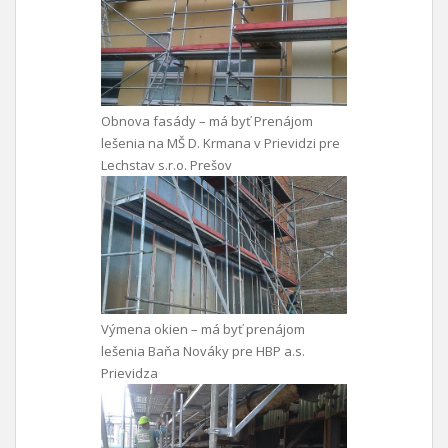
Obnova fasády – má byť Prenájom
lešenia na MŠ D. Krmana v Prievidzi pre
Lechstav s.r.o. Prešov
Výmena okien – má byť prenájom
lešenia Baňa Nováky pre HBP a.s.
Prievidza