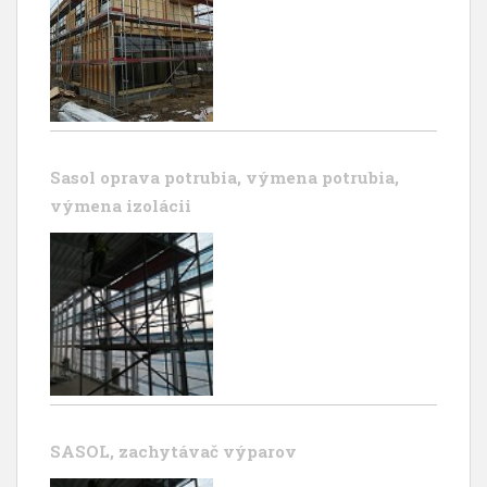
Sasol oprava potrubia, výmena potrubia,
výmena izolácii
SASOL, zachytávač výparov