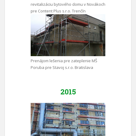
revitalizáciu bytového domu v Novákoch
pre Content Plus s.r.o. Trenčín
Prenájom lešenia pre zateplenie MŠ
Poruba pre Stavoj s.r.o. Bratislava
2015