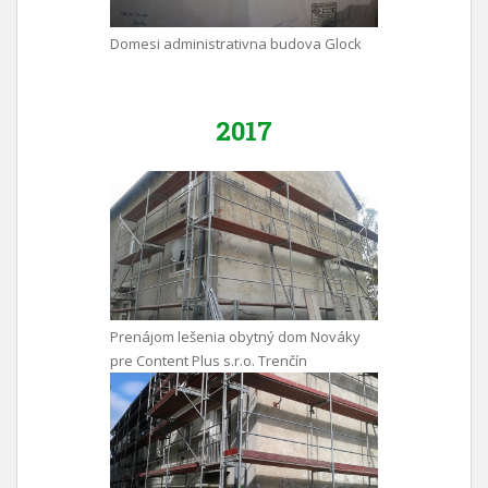
Domesi administrativna budova Glock
2017
Prenájom lešenia obytný dom Nováky
pre Content Plus s.r.o. Trenčín