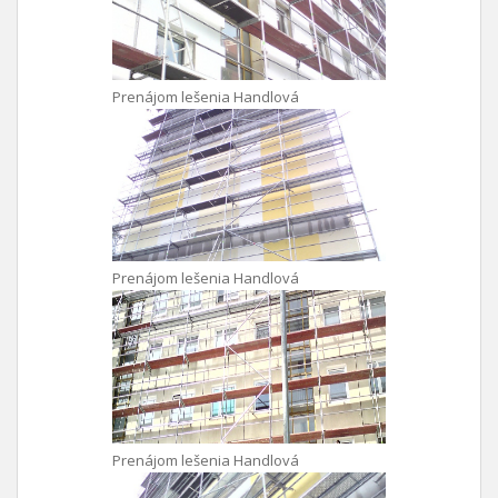
Prenájom lešenia Handlová
Prenájom lešenia Handlová
Prenájom lešenia Handlová