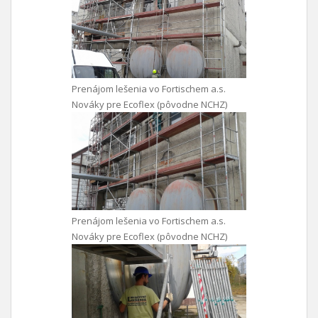
Prenájom lešenia vo Fortischem a.s.
Nováky pre Ecoflex (pôvodne NCHZ)
Prenájom lešenia vo Fortischem a.s.
Nováky pre Ecoflex (pôvodne NCHZ)