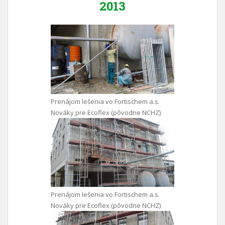
2013
Prenájom lešenia vo Fortischem a.s.
Nováky pre Ecoflex (pôvodne NCHZ)
Prenájom lešenia vo Fortischem a.s.
Nováky pre Ecoflex (pôvodne NCHZ)