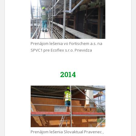
Prenájom lešenia vo Fortischem a.s. na
SPVC1 pre Ecoflex s.r.o. Prievidza
2014
Prenájom lešenia Slovaktual Pravenec ,