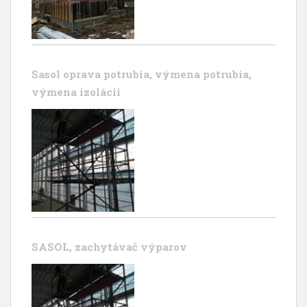
Sasol oprava potrubia, výmena potrubia,
výmena izolácii
SASOL, zachytávač výparov