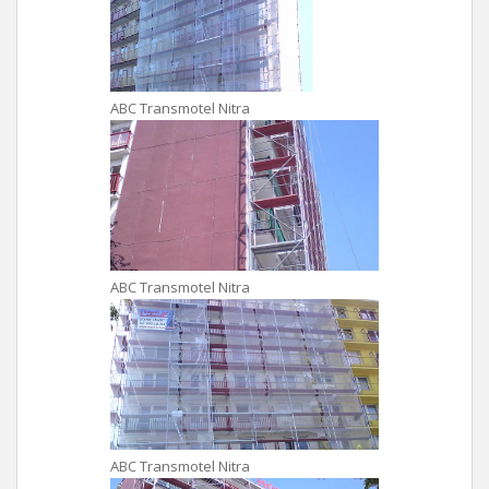
ABC Transmotel Nitra
ABC Transmotel Nitra
ABC Transmotel Nitra