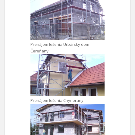
Prenájom lešenia Urbársky dom
Čereňany
Prenájom lešenia Chynorany