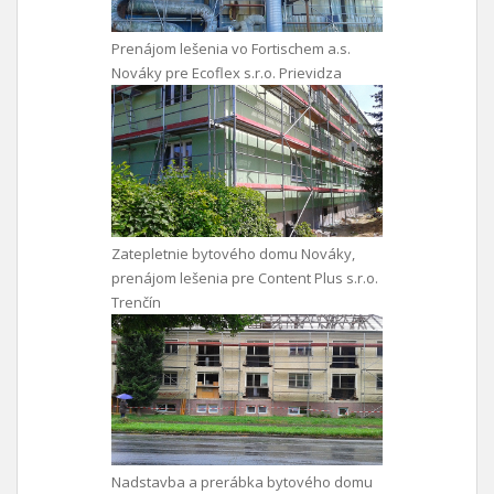
Prenájom lešenia vo Fortischem a.s.
Nováky pre Ecoflex s.r.o. Prievidza
Zatepletnie bytového domu Nováky,
prenájom lešenia pre Content Plus s.r.o.
Trenčín
Nadstavba a prerábka bytového domu