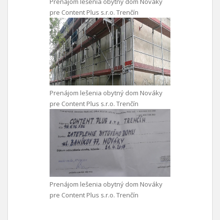
Prenájom lešenia obytný dom Nováky
pre Content Plus s.r.o. Trenčín
Prenájom lešenia obytný dom Nováky
pre Content Plus s.r.o. Trenčín
Prenájom lešenia obytný dom Nováky
pre Content Plus s.r.o. Trenčín