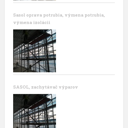
Sasol oprava potrubia, výmena potrubia,
výmena izolácii
SASOL, zachytávač výparov