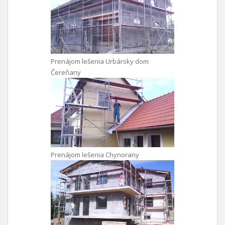
Prenájom lešenia Urbársky dom
Čereňany
Prenájom lešenia Chynorany