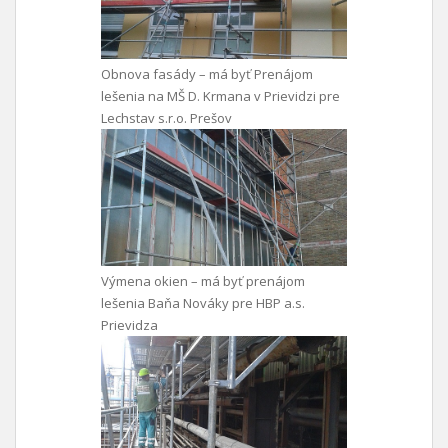
Obnova fasády – má byť Prenájom
lešenia na MŠ D. Krmana v Prievidzi pre
Lechstav s.r.o. Prešov
Výmena okien – má byť prenájom
lešenia Baňa Nováky pre HBP a.s.
Prievidza