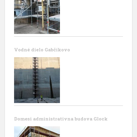
Vodné dielo Gabčíkovo
Domesi administrativna budova Glock