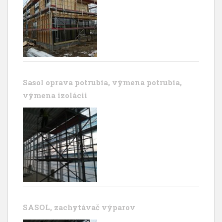
Sasol oprava potrubia, výmena potrubia,
výmena izolácii
SASOL, zachytávač výparov